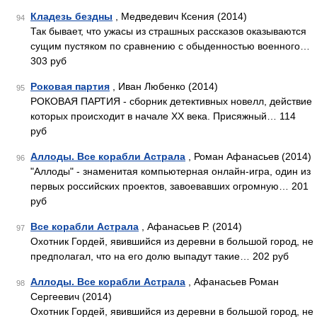
Кладезь бездны
, Медведевич Ксения (2014)
94
Так бывает, что ужасы из страшных рассказов оказываются
сущим пустяком по сравнению с обыденностью военного…
303 руб
Роковая партия
, Иван Любенко (2014)
95
РОКОВАЯ ПАРТИЯ - сборник детективных новелл, действие
которых происходит в начале ХХ века. Присяжный… 114
руб
Аллоды. Все корабли Астрала
, Роман Афанасьев (2014)
96
"Аллоды" - знаменитая компьютерная онлайн-игра, один из
первых российских проектов, завоевавших огромную… 201
руб
Все корабли Астрала
, Афанасьев Р. (2014)
97
Охотник Гордей, явившийся из деревни в большой город, не
предполагал, что на его долю выпадут такие… 202 руб
Аллоды. Все корабли Астрала
, Афанасьев Роман
98
Сергеевич (2014)
Охотник Гордей, явившийся из деревни в большой город, не