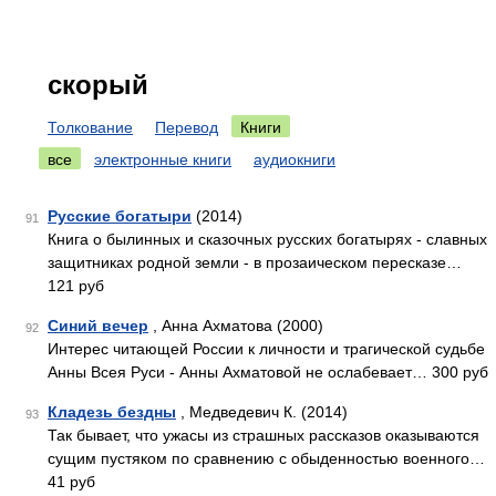
скорый
Толкование
Перевод
Книги
все
электронные книги
аудиокниги
Русские богатыри
(2014)
91
Книга о былинных и сказочных русских богатырях - славных
защитниках родной земли - в прозаическом пересказе…
121 руб
Синий вечер
, Анна Ахматова (2000)
92
Интерес читающей России к личности и трагической судьбе
Анны Всея Руси - Анны Ахматовой не ослабевает… 300 руб
Кладезь бездны
, Медведевич К. (2014)
93
Так бывает, что ужасы из страшных рассказов оказываются
сущим пустяком по сравнению с обыденностью военного…
41 руб