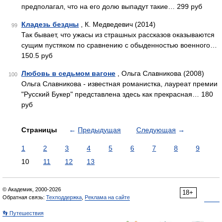
предполагал, что на его долю выпадут такие… 299 руб
Кладезь бездны
, К. Медведевич (2014)
99
Так бывает, что ужасы из страшных рассказов оказываются
сущим пустяком по сравнению с обыденностью военного…
150.5 руб
Любовь в седьмом вагоне
, Ольга Славникова (2008)
100
Ольга Славникова - известная романистка, лауреат премии
"Русский Букер" представлена здесь как прекрасная… 180
руб
Страницы
←
Предыдущая
Следующая
→
1
2
3
4
5
6
7
8
9
10
11
12
13
© Академик, 2000-2026
18+
Обратная связь:
Техподдержка
,
Реклама на сайте
👣 Путешествия